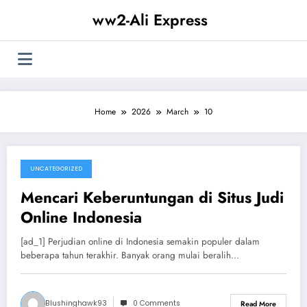
Skip
ww2-Ali Express
to
content
Home
2026
March
10
UNCATEGORIZED
March 10, 2026
Mencari Keberuntungan di Situs Judi
Online Indonesia
[ad_1] Perjudian online di Indonesia semakin populer dalam
beberapa tahun terakhir. Banyak orang mulai beralih…
Blushinghawk93
0 Comments
Read More